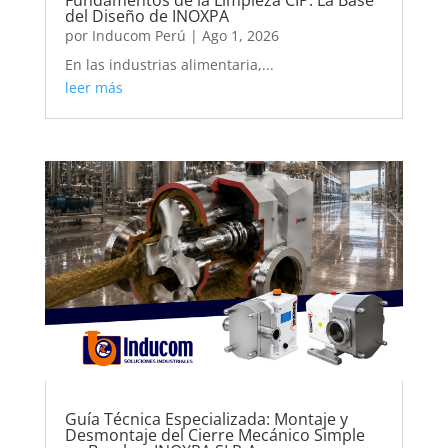
Fundamentos de la Limpieza CIP: La Base
del Diseño de INOXPA
por
Inducom Perú
|
Ago 1, 2026
En las industrias alimentaria,...
leer más
Guía Técnica Especializada: Montaje y
Desmontaje del Cierre Mecánico Simple