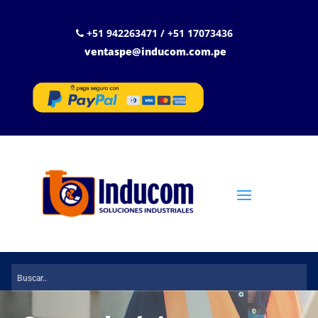
+51 942263471 / +51 17073436
ventaspe@inducom.com.pe