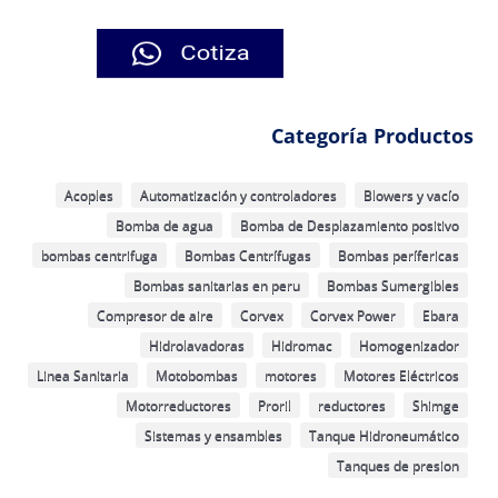
Categoría Productos
Acoples
Automatización y controladores
Blowers y vacío
Bomba de agua
Bomba de Desplazamiento positivo
bombas centrifuga
Bombas Centrífugas
Bombas perífericas
Bombas sanitarias en peru
Bombas Sumergibles
Compresor de aire
Corvex
Corvex Power
Ebara
Hidrolavadoras
Hidromac
Homogenizador
Linea Sanitaria
Motobombas
motores
Motores Eléctricos
Motorreductores
Proril
reductores
Shimge
Sistemas y ensambles
Tanque Hidroneumático
Tanques de presion