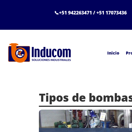
📞+51 942263471 / +51 17073436
Inicio
Pr
Tipos de bombas