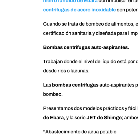
hierro fundido de Ebara
con impulsor en a
centrífugas de acero inoxidable
con poten
Cuando se trata de bombeo de alimentos, el
certificación sanitaria y diseñada para limpi
Bombas centrífugas auto-aspirantes.
Trabajan donde el nivel de líquido está por
desde ríos o lagunas.
Las
bombas centrífugas
auto-aspirantes p
bombeo.
Presentamos dos modelos prácticos y fácil
de Ebara
, y la serie
JET de Shimge
; ambos
*Abastecimiento de agua potable