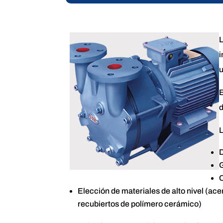
L
i
u
E
d
L
D
G
C
Elección de materiales de alto nivel (a
recubiertos de polímero cerámico)