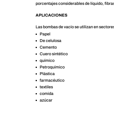
porcentajes considerables de líquido, fibras
APLICACIONES
Las bombas de vacío se utilizan en sectores
Papel
De celulosa
Cemento
Cuero sintético
químico
Petroquímico
Plástica
farmacéutico
textiles
comida
azúcar