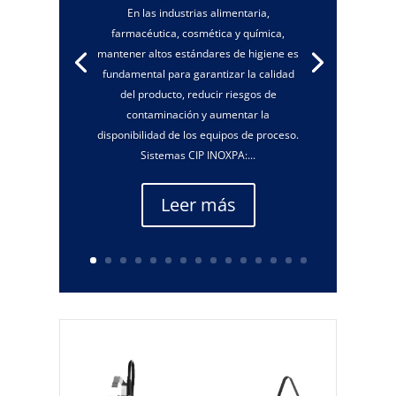
En las industrias alimentaria,
farmacéutica, cosmética y química,
mantener altos estándares de higiene es
fundamental para garantizar la calidad
del producto, reducir riesgos de
contaminación y aumentar la
disponibilidad de los equipos de proceso.
Sistemas CIP INOXPA:...
Leer más