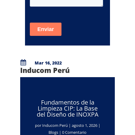

Mar 16, 2022
Inducom Perú
Fundamentos de la
Limpieza CIP: La Base
del Diseño de INOXPA
por
Inducom Perú
|
agosto 1, 2026
|
Blogs
| 0 Comentario