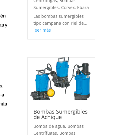
Centrífugas
,
Bombas
Sumergibles
,
Corvex
,
Ebara
ién
Las bombas sumergibles
tipo campana con riel de...
as y
leer más
s,
 a
 más
Bombas Sumergibles
de Achique
Bomba de agua
,
Bombas
Centrífugas
,
Bombas