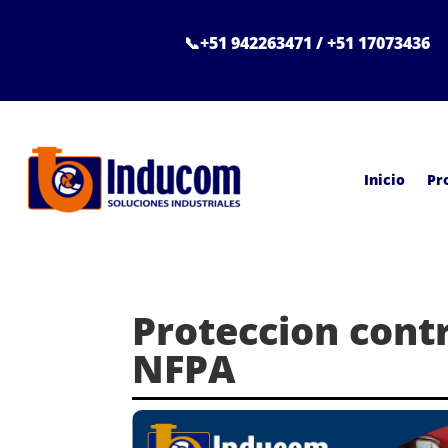
📞+51 942263471 / +51 17073436
Inicio
Pr
Proteccion cont
NFPA