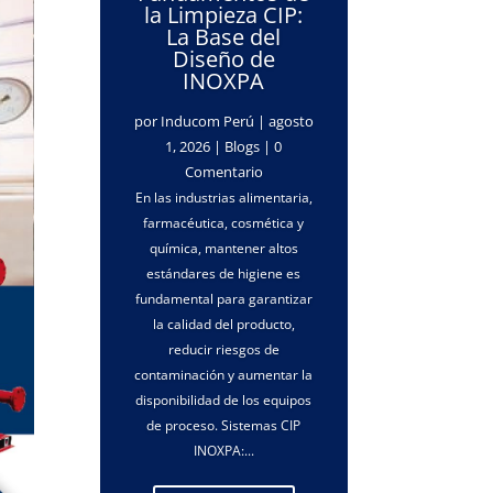
la Limpieza CIP:
La Base del
Diseño de
INOXPA
por
Inducom Perú
|
agosto
1, 2026
|
Blogs
| 0
Comentario
En las industrias alimentaria,
farmacéutica, cosmética y
química, mantener altos
estándares de higiene es
fundamental para garantizar
la calidad del producto,
reducir riesgos de
contaminación y aumentar la
disponibilidad de los equipos
de proceso. Sistemas CIP
INOXPA:...