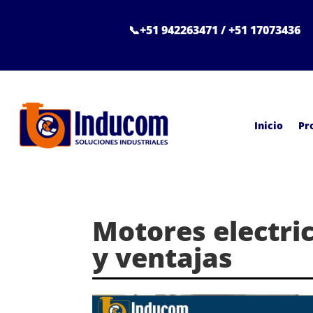
📞+51 942263471 / +51 17073436
Inicio
Pr
Motores electric
y ventajas