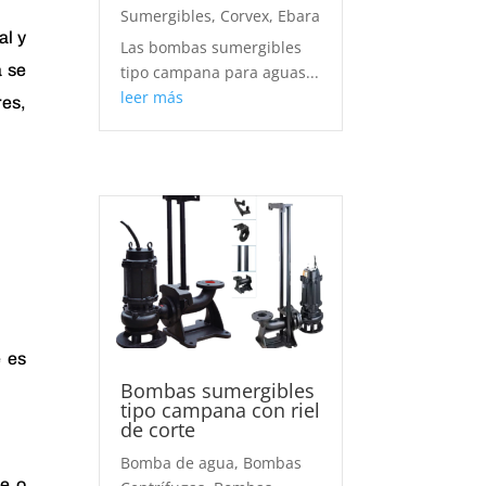
Sumergibles
,
Corvex
,
Ebara
al y
Las bombas sumergibles
a se
tipo campana para aguas...
leer más
es,
e es
Bombas sumergibles
tipo campana con riel
de corte
Bomba de agua
,
Bombas
re o