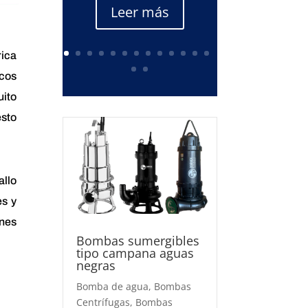
Leer más
rica
icos
uito
esto
allo
es y
nes
Bombas sumergibles
tipo campana aguas
negras
Bomba de agua
,
Bombas
Centrífugas
,
Bombas