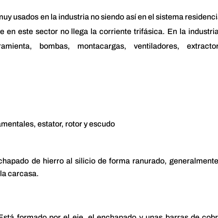
y usados en la industria no siendo así en el sistema residenci
n este sector no llega la corriente trifásica. En la industri
amienta, bombas, montacargas, ventiladores, extractor
mentales, estator, rotor y escudo
nchapado de hierro al silicio de forma ranurado, generalment
 la carcasa.
. Está formado por el eje, el enchapado y unas barras de cob