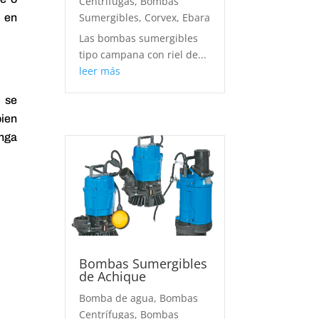
Centrífugas
,
Bombas
Sumergibles
,
Corvex
,
Ebara
o en
Las bombas sumergibles
tipo campana con riel de...
leer más
e se
bien
enga
Bombas Sumergibles
de Achique
Bomba de agua
,
Bombas
Centrífugas
,
Bombas