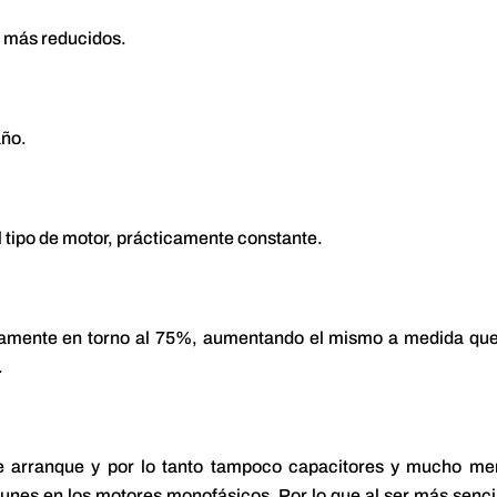
n más reducidos.
año.
l tipo de motor, prácticamente constante.
camente en torno al 75%, aumentando el mismo a medida qu
.
de arranque y por lo tanto tampoco capacitores y mucho m
unes en los motores monofásicos. Por lo que al ser más senci