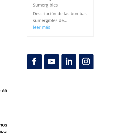
Sumergibles
Descripción de las bombas
sumergibles de...
leer más
e se
enos
llos