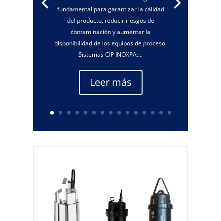
fundamental para garantizar la calidad
del producto, reducir riesgos de
contaminación y aumentar la
disponibilidad de los equipos de proceso.
Sistemas CIP INOXPA:...
Leer más