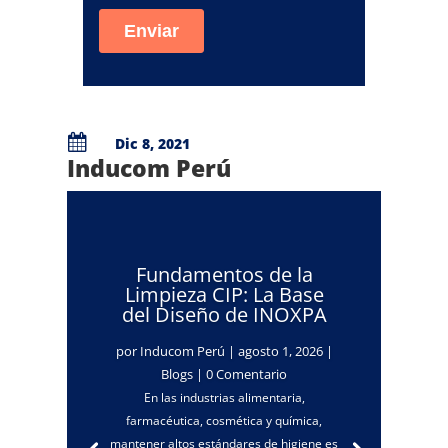

Dic 8, 2021
Inducom Perú
Fundamentos de la
Limpieza CIP: La Base
del Diseño de INOXPA
por
Inducom Perú
|
agosto 1, 2026
|
Blogs
| 0 Comentario
En las industrias alimentaria,
farmacéutica, cosmética y química,
mantener altos estándares de higiene es