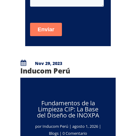

Nov 29, 2023
Inducom Perú
Fundamentos de la
Limpieza CIP: La Base
del Diseño de INOXPA
por
Inducom Perú
|
agosto 1, 2026
|
Blogs
| 0 Comentario