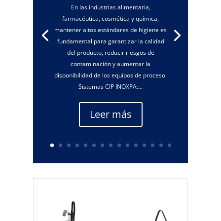
En las industrias alimentaria,
farmacéutica, cosmética y química,
mantener altos estándares de higiene es
fundamental para garantizar la calidad
del producto, reducir riesgos de
contaminación y aumentar la
disponibilidad de los equipos de proceso.
Sistemas CIP INOXPA:...
Leer más