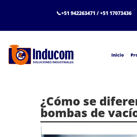
📞+51 942263471 / +51 17073436
Inicio
Pr
¿Cómo se diferen
bombas de vací