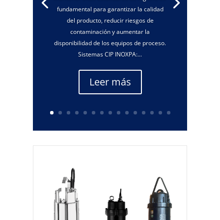
fundamental para garantizar la calidad
del producto, reducir riesgos de
contaminación y aumentar la
disponibilidad de los equipos de proceso.
Sistemas CIP INOXPA:...
Leer más