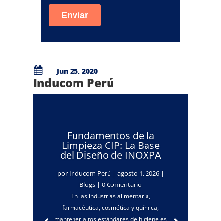

Jun 25, 2020
Inducom Perú
Fundamentos de la
Limpieza CIP: La Base
del Diseño de INOXPA
por
Inducom Perú
|
agosto 1, 2026
|
Blogs
| 0 Comentario
En las industrias alimentaria,
farmacéutica, cosmética y química,
mantener altos estándares de higiene es