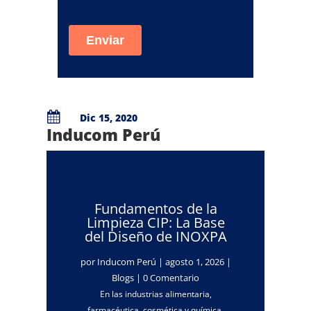

Dic 15, 2020
Inducom Perú
Fundamentos de la
Limpieza CIP: La Base
del Diseño de INOXPA
por
Inducom Perú
|
agosto 1, 2026
|
Blogs
| 0 Comentario
En las industrias alimentaria,
farmacéutica, cosmética y química,