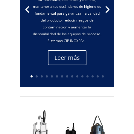
mantener altos estándares de higiene es
fundamental para garantizar la calidad
del producto, reducir riesgos de
contaminación y aumentar la
disponibilidad de los equipos de proceso.
Sistemas CIP INOXPA:...
Leer más