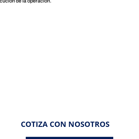
cución de la operación.
COTIZA CON NOSOTROS