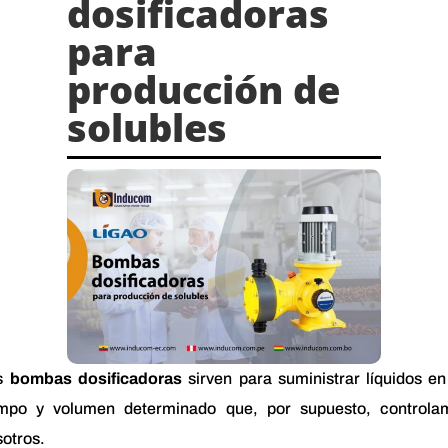
dosificadoras
para
producción de
solubles
s
bombas dosificadoras
sirven para suministrar líquidos e
empo y volumen determinado que, por supuesto, controla
otros.