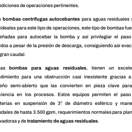
diciones de operaciones pertinentes.
s
bombas centrífugas autocebantes
para aguas residuales 
 ideales para este tipo de operaciones, este tipo de bombas fu
señadas para autocebar la bomba y así privilegiar el paso
idos a pesar de la presión de descarga, consiguiendo así eva
gran caudal.
tas
bombas para aguas residuales
, tienen un excele
ndimiento para una obstrucción casi inexistente gracias a
seño semi-abierto que las convierten en pieza clave para
iciencia en los procesos. Estos equipos permiten el paso
terias en suspensión de 3” de diámetro esférico y mane
dales de hasta 3.500 gpm, requerimientos normales para pla
evadoras y de
tratamiento de aguas residuales
.