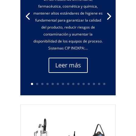
farmacéutica, cosmética y química,
mantener altos estándares de higiene es
fundamental para garantizar la calidad
del producto, reducir riesgos de
contaminación y aumentar la
disponibilidad de los equipos de proceso.
Sistemas CIP INOXPA:...
Leer más