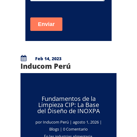

Feb 14, 2023
Inducom Perú
Fundamentos de la
Limpieza CIP: La Base
del Diseño de INOXPA
por
Inducom Perú
|
agosto 1, 2026
|
Blogs
| 0 Comentario
En las industrias alimentaria,