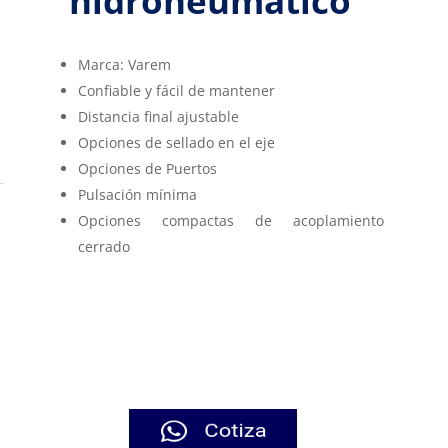
hidroneumático
Marca: Varem
Confiable y fácil de mantener
Distancia final ajustable
Opciones de sellado en el eje
Opciones de Puertos
Pulsación mínima
Opciones compactas de acoplamiento
cerrado
tanques de presion
tanques de presion
tanques de presion