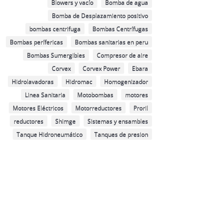
Blowers y vacío
Bomba de agua
Bomba de Desplazamiento positivo
bombas centrifuga
Bombas Centrífugas
Bombas perífericas
Bombas sanitarias en peru
Bombas Sumergibles
Compresor de aire
Corvex
Corvex Power
Ebara
Hidrolavadoras
Hidromac
Homogenizador
Linea Sanitaria
Motobombas
motores
Motores Eléctricos
Motorreductores
Proril
reductores
Shimge
Sistemas y ensambles
Tanque Hidroneumático
Tanques de presion