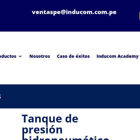
ventaspe@inducom.com.pe
oductos
Nosotros
Caso de éxitos
Inducom Academy
S
Tanque de
presión