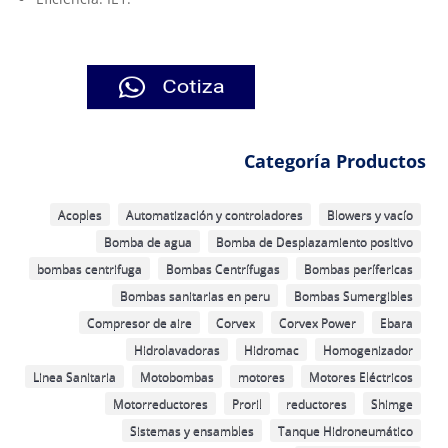
Categoría Productos
Acoples
Automatización y controladores
Blowers y vacío
Bomba de agua
Bomba de Desplazamiento positivo
bombas centrifuga
Bombas Centrífugas
Bombas perífericas
Bombas sanitarias en peru
Bombas Sumergibles
Compresor de aire
Corvex
Corvex Power
Ebara
Hidrolavadoras
Hidromac
Homogenizador
Linea Sanitaria
Motobombas
motores
Motores Eléctricos
Motorreductores
Proril
reductores
Shimge
Sistemas y ensambles
Tanque Hidroneumático