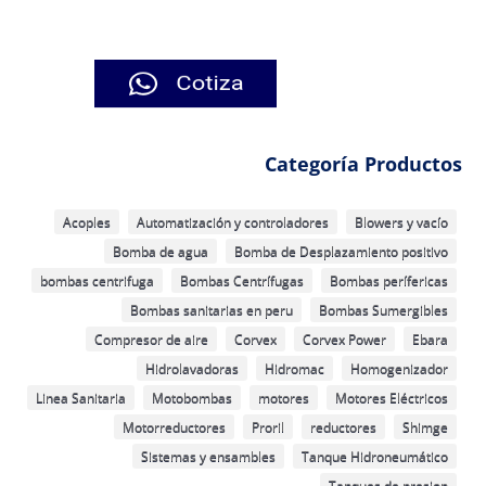
Categoría Productos
Acoples
Automatización y controladores
Blowers y vacío
Bomba de agua
Bomba de Desplazamiento positivo
bombas centrifuga
Bombas Centrífugas
Bombas perífericas
Bombas sanitarias en peru
Bombas Sumergibles
Compresor de aire
Corvex
Corvex Power
Ebara
Hidrolavadoras
Hidromac
Homogenizador
Linea Sanitaria
Motobombas
motores
Motores Eléctricos
Motorreductores
Proril
reductores
Shimge
Sistemas y ensambles
Tanque Hidroneumático
Tanques de presion