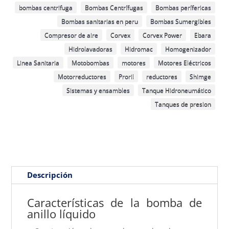
bombas centrifuga
Bombas Centrífugas
Bombas perífericas
Bombas sanitarias en peru
Bombas Sumergibles
Compresor de aire
Corvex
Corvex Power
Ebara
Hidrolavadoras
Hidromac
Homogenizador
Linea Sanitaria
Motobombas
motores
Motores Eléctricos
Motorreductores
Proril
reductores
Shimge
Sistemas y ensambles
Tanque Hidroneumático
Tanques de presion
Descripción
Características de la bomba de
anillo líquido