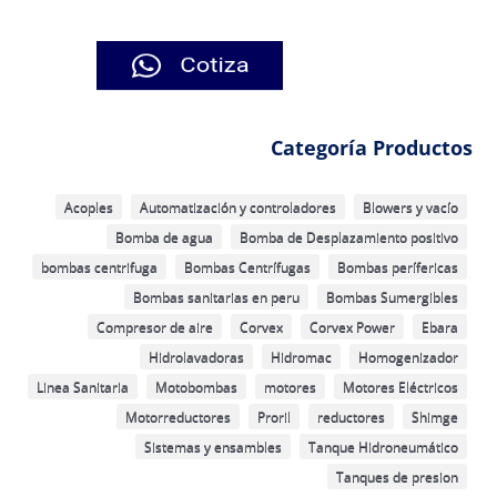
Categoría Productos
Acoples
Automatización y controladores
Blowers y vacío
Bomba de agua
Bomba de Desplazamiento positivo
bombas centrifuga
Bombas Centrífugas
Bombas perífericas
Bombas sanitarias en peru
Bombas Sumergibles
Compresor de aire
Corvex
Corvex Power
Ebara
Hidrolavadoras
Hidromac
Homogenizador
Linea Sanitaria
Motobombas
motores
Motores Eléctricos
Motorreductores
Proril
reductores
Shimge
Sistemas y ensambles
Tanque Hidroneumático
Tanques de presion