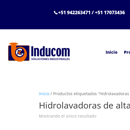
📞+51 942263471 / +51 17073436
Inicio
Pr
Inicio
/ Productos etiquetados “Hidrolavadoras 
Hidrolavadoras de alt
Mostrando el único resultado